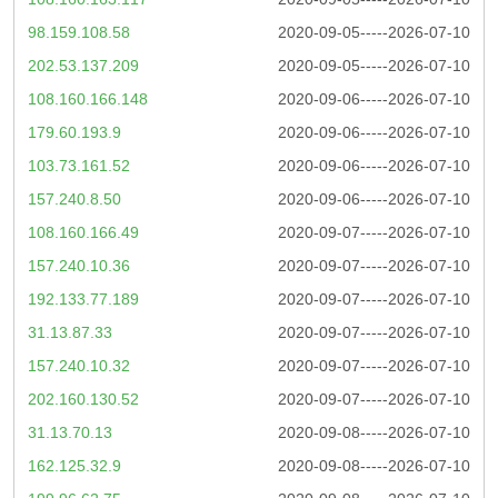
98.159.108.58
2020-09-05-----2026-07-10
202.53.137.209
2020-09-05-----2026-07-10
108.160.166.148
2020-09-06-----2026-07-10
179.60.193.9
2020-09-06-----2026-07-10
103.73.161.52
2020-09-06-----2026-07-10
157.240.8.50
2020-09-06-----2026-07-10
108.160.166.49
2020-09-07-----2026-07-10
157.240.10.36
2020-09-07-----2026-07-10
192.133.77.189
2020-09-07-----2026-07-10
31.13.87.33
2020-09-07-----2026-07-10
157.240.10.32
2020-09-07-----2026-07-10
202.160.130.52
2020-09-07-----2026-07-10
31.13.70.13
2020-09-08-----2026-07-10
162.125.32.9
2020-09-08-----2026-07-10