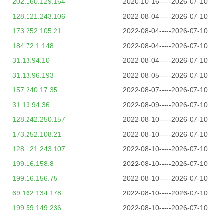
202.160.129.164
2020-10-16-----2026-07-10
128.121.243.106
2022-08-04-----2026-07-10
173.252.105.21
2022-08-04-----2026-07-10
184.72.1.148
2022-08-04-----2026-07-10
31.13.94.10
2022-08-04-----2026-07-10
31.13.96.193
2022-08-05-----2026-07-10
157.240.17.35
2022-08-07-----2026-07-10
31.13.94.36
2022-08-09-----2026-07-10
128.242.250.157
2022-08-10-----2026-07-10
173.252.108.21
2022-08-10-----2026-07-10
128.121.243.107
2022-08-10-----2026-07-10
199.16.158.8
2022-08-10-----2026-07-10
199.16.156.75
2022-08-10-----2026-07-10
69.162.134.178
2022-08-10-----2026-07-10
199.59.149.236
2022-08-10-----2026-07-10