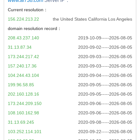
www.ai738.com
Server iP：
Current resolution：
156.224.213.22
the United States California Los Angeles
domain resolution record：
208.43.237.140
2019-10-09-----2026-08-05
31.13.87.34
2020-09-02-----2026-08-05
173.244.217.42
2020-09-03-----2026-08-05
157.240.17.36
2020-09-03-----2026-08-05
104.244.43.104
2020-09-04-----2026-08-05
199.96.58.85
2020-09-05-----2026-08-05
202.160.128.16
2020-09-05-----2026-08-05
173.244.209.150
2020-09-06-----2026-08-05
108.160.162.98
2020-09-06-----2026-08-05
31.13.69.245
2020-09-08-----2026-08-05
103.252.114.101
2020-09-22-----2026-08-05