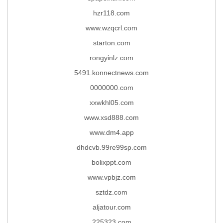
hzr118.com
www.wzqcrl.com
starton.com
rongyinlz.com
5491.konnectnews.com
0000000.com
xxwkhl05.com
www.xsd888.com
www.dm4.app
dhdcvb.99re99sp.com
bolixppt.com
www.vpbjz.com
sztdz.com
aljatour.com
225323.com