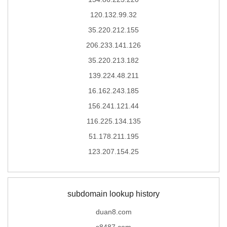
120.132.99.32
35.220.212.155
206.233.141.126
35.220.213.182
139.224.48.211
16.162.243.185
156.241.121.44
116.225.134.135
51.178.211.195
123.207.154.25
subdomain lookup history
duan8.com
s8487.com