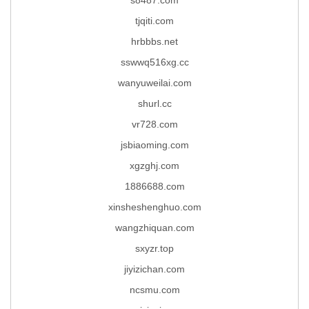
tjqiti.com
hrbbbs.net
sswwq516xg.cc
wanyuweilai.com
shurl.cc
vr728.com
jsbiaoming.com
xgzghj.com
1886688.com
xinsheshenghuo.com
wangzhiquan.com
sxyzr.top
jiyizichan.com
ncsmu.com