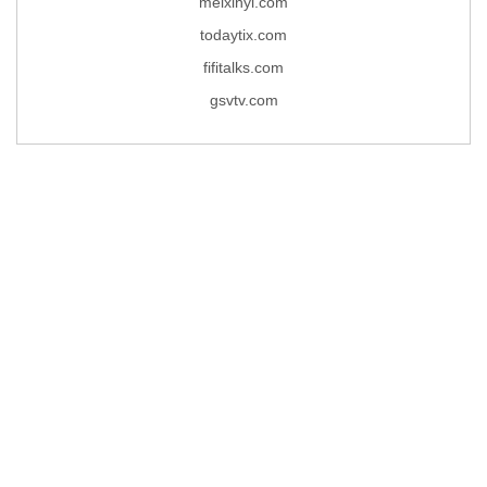
meixinyi.com
todaytix.com
fifitalks.com
gsvtv.com