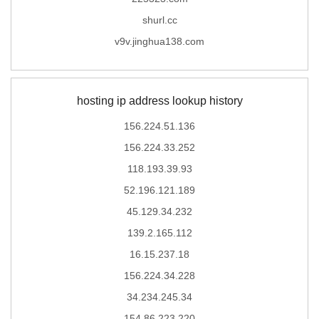
shurl.cc
v9v.jinghua138.com
hosting ip address lookup history
156.224.51.136
156.224.33.252
118.193.39.93
52.196.121.189
45.129.34.232
139.2.165.112
16.15.237.18
156.224.34.228
34.234.245.34
154.86.223.220