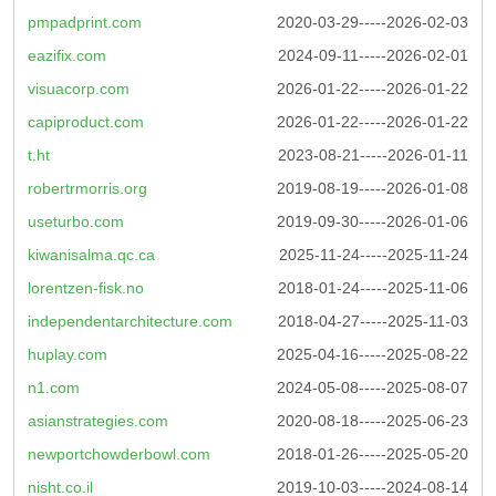
pmpadprint.com
2020-03-29-----2026-02-03
eazifix.com
2024-09-11-----2026-02-01
visuacorp.com
2026-01-22-----2026-01-22
capiproduct.com
2026-01-22-----2026-01-22
t.ht
2023-08-21-----2026-01-11
robertrmorris.org
2019-08-19-----2026-01-08
useturbo.com
2019-09-30-----2026-01-06
kiwanisalma.qc.ca
2025-11-24-----2025-11-24
lorentzen-fisk.no
2018-01-24-----2025-11-06
independentarchitecture.com
2018-04-27-----2025-11-03
huplay.com
2025-04-16-----2025-08-22
n1.com
2024-05-08-----2025-08-07
asianstrategies.com
2020-08-18-----2025-06-23
newportchowderbowl.com
2018-01-26-----2025-05-20
nisht.co.il
2019-10-03-----2024-08-14