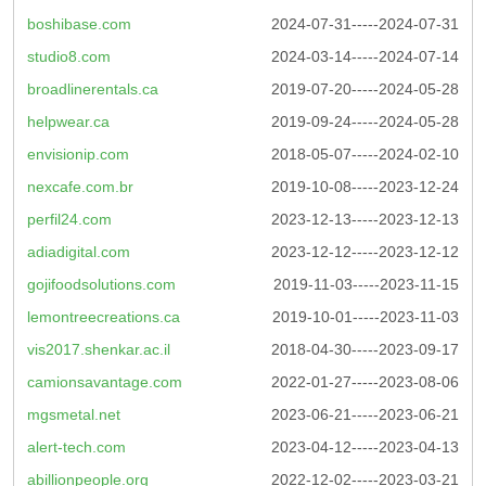
boshibase.com
2024-07-31-----2024-07-31
studio8.com
2024-03-14-----2024-07-14
broadlinerentals.ca
2019-07-20-----2024-05-28
helpwear.ca
2019-09-24-----2024-05-28
envisionip.com
2018-05-07-----2024-02-10
nexcafe.com.br
2019-10-08-----2023-12-24
perfil24.com
2023-12-13-----2023-12-13
adiadigital.com
2023-12-12-----2023-12-12
gojifoodsolutions.com
2019-11-03-----2023-11-15
lemontreecreations.ca
2019-10-01-----2023-11-03
vis2017.shenkar.ac.il
2018-04-30-----2023-09-17
camionsavantage.com
2022-01-27-----2023-08-06
mgsmetal.net
2023-06-21-----2023-06-21
alert-tech.com
2023-04-12-----2023-04-13
abillionpeople.org
2022-12-02-----2023-03-21