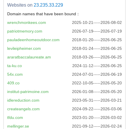
Websites on
23.235.33.229
Domain names that have been bound：
wrenchmonkees.com
2025-10-21-----2026-08-02
patriotmemory.com
2026-07-19-----2026-07-19
pauladeenhomeoutdoor.com
2018-01-20-----2026-06-25
levileipheimer.com
2018-01-24-----2026-06-25
araratbaccalaureate.am
2018-03-26-----2026-06-25
ta-ku.co
2024-11-12-----2026-06-25
54x.com
2024-07-01-----2026-06-19
409.co
2022-10-05-----2026-05-20
institut-patrimoine.com
2026-01-08-----2026-05-20
idlereduction.com
2023-05-31-----2026-03-21
createangels.com
2024-09-22-----2026-03-06
tfdu.com
2023-01-20-----2026-03-02
mellinger.se
2021-09-12-----2026-02-24