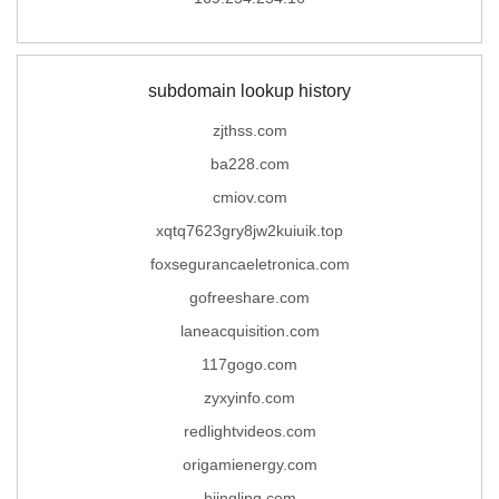
subdomain lookup history
zjthss.com
ba228.com
cmiov.com
xqtq7623gry8jw2kuiuik.top
foxsegurancaeletronica.com
gofreeshare.com
laneacquisition.com
117gogo.com
zyxyinfo.com
redlightvideos.com
origamienergy.com
bjingling.com