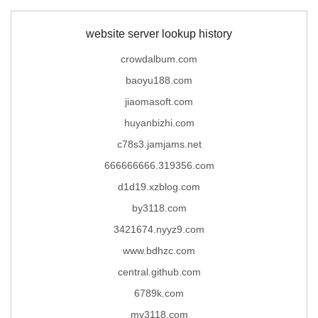
website server lookup history
crowdalbum.com
baoyu188.com
jiaomasoft.com
huyanbizhi.com
c78s3.jamjams.net
666666666.319356.com
d1d19.xzblog.com
by3118.com
3421674.nyyz9.com
www.bdhzc.com
central.github.com
6789k.com
my3118.com