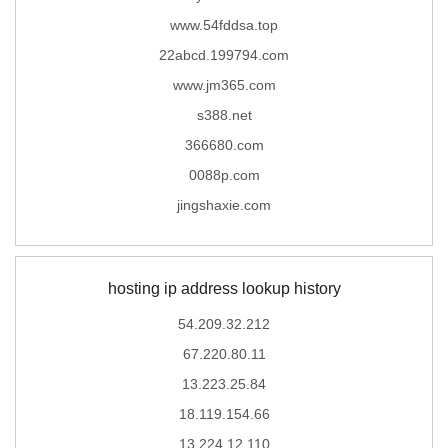
www.54fddsa.top
22abcd.199794.com
www.jm365.com
s388.net
366680.com
0088p.com
jingshaxie.com
hosting ip address lookup history
54.209.32.212
67.220.80.11
13.223.25.84
18.119.154.66
13.224.12.110