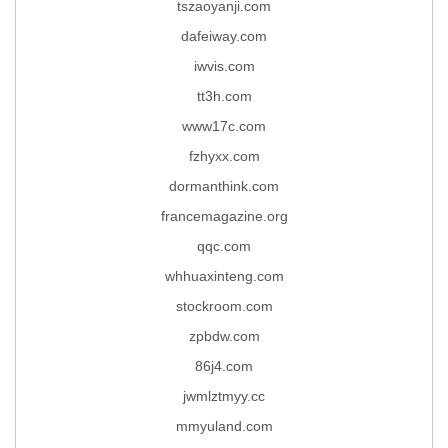
tszaoyanji.com
dafeiway.com
iwvis.com
tt3h.com
www17c.com
fzhyxx.com
dormanthink.com
francemagazine.org
qqc.com
whhuaxinteng.com
stockroom.com
zpbdw.com
86j4.com
jwmlztmyy.cc
mmyuland.com