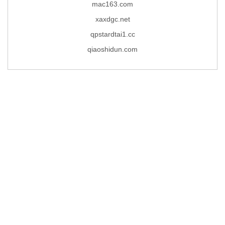
mac163.com
xaxdgc.net
qpstardtai1.cc
qiaoshidun.com