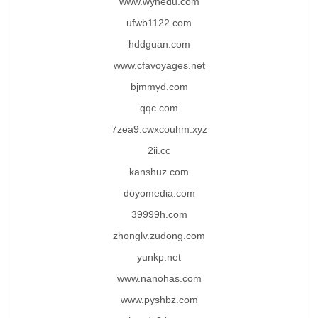
www.wyhedu.com
ufwb1122.com
hddguan.com
www.cfavoyages.net
bjmmyd.com
qqc.com
7zea9.cwxcouhm.xyz
2ii.cc
kanshuz.com
doyomedia.com
39999h.com
zhonglv.zudong.com
yunkp.net
www.nanohas.com
www.pyshbz.com