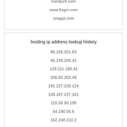
haody24.com
www.6zgm.com
zzsgqx.com
hosting ip address lookup history
90.156.201.83
46.149.205.42
129.211.180.42
206.82.203.49
192.227.239.124
108.187.237.101
115.56.90.195
54.180.55.6
162.248.210.2